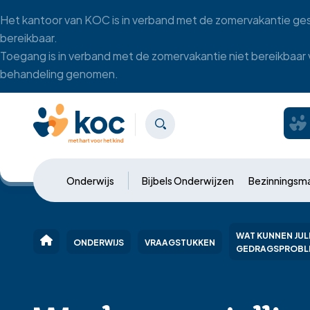
Het kantoor van KOC is in verband met de zomervakantie gesl
bereikbaar.
Toegang is in verband met de zomervakantie niet bereikbaar
behandeling genomen.
Onderwijs
Bijbels Onderwijzen
Bezinningsma
WAT KUNNEN JULL
ONDERWIJS
VRAAGSTUKKEN
GEDRAGSPROBL