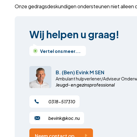
Onze gedragsdeskundigen ondersteunen niet alleen de l
Wij helpen u graag!
Vertel ons meer...
B. (Ben) Evink M SEN
Ambulant hulpverlener/Adviseur Onderw
Jeugd- en gezinsprofessional
0318-517310
bevink@koc.nu
Neem contact op