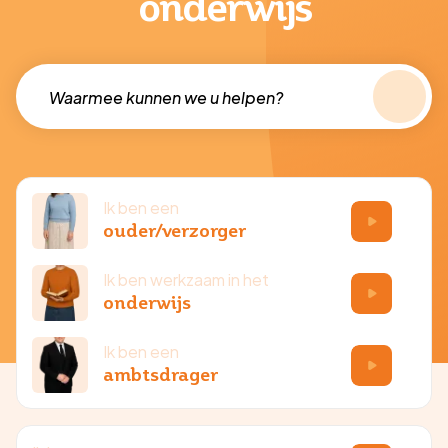
onderwijs
Ik ben een
ouder/verzorger
Ik ben werkzaam in het
onderwijs
Ik ben een
ambtsdrager