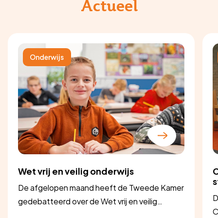
Actueel
Onderwijs
Wet vrij en veilig onderwijs
C
s
De afgelopen maand heeft de Tweede Kamer
D
gedebatteerd over de Wet vrij en veilig
C
onderwijs. Het is duidelijk dat er nog grote