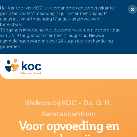
Het kantoor van KOC is in verband met de zomervakantie
gesloten van D.V. maandag 27 juli tot en met vrijdag 14
augustus. Vanaf maandag 17 augustus zijn we weer
bereikbaar.
Toegang is in verband met de zomervakantie niet bereikbaar
van D.V. 10 augustus tot en met 21 augustus. Nieuwe
aanmeldingen worden vanaf 24 augustus in behandeling
genomen.
Welkom bij KOC - Ds. G.H.
Kerstencentrum
Voor opvoeding en