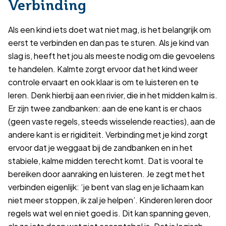
Verbinding
Als een kind iets doet wat niet mag, is het belangrijk om
eerst te verbinden en dan pas te sturen. Als je kind van
slag is, heeft het jou als meeste nodig om die gevoelens
te handelen. Kalmte zorgt ervoor dat het kind weer
controle ervaart en ook klaar is om te luisteren en te
leren. Denk hierbij aan een rivier, die in het midden kalm is.
Er zijn twee zandbanken: aan de ene kant is er chaos
(geen vaste regels, steeds wisselende reacties), aan de
andere kant is er rigiditeit. Verbinding met je kind zorgt
ervoor dat je weggaat bij de zandbanken en in het
stabiele, kalme midden terecht komt. Dat is vooral te
bereiken door aanraking en luisteren. Je zegt met het
verbinden eigenlijk: ‘je bent van slag en je lichaam kan
niet meer stoppen, ik zal je helpen’. Kinderen leren door
regels wat wel en niet goed is. Dit kan spanning geven,
als ze iets doen wat niet acceptabel is. Dat is logisch.